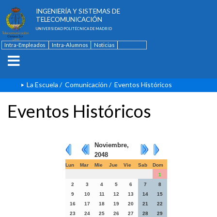
ESCUELA TÉCNICA SUPERIOR DE
INGENIERÍA Y SISTEMAS DE
TELECOMUNICACIÓN
UNIVERSIDAD POLITÉCNICA DE MADRID
Intra-Empleados
Intra-Alumnos
Noticias
Contacto
English
La Escuela
/
Comunicación
/
Eventos Históricos
Eventos Históricos
Noviembre,
2048
Lun
Mar
Mie
Jue
Vie
Sab
Dom
1
2
3
4
5
6
7
8
9
10
11
12
13
14
15
16
17
18
19
20
21
22
23
24
25
26
27
28
29