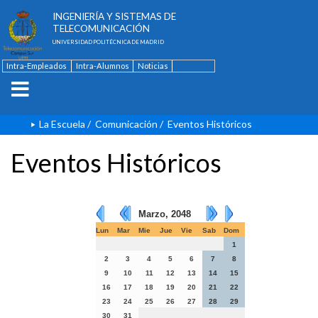
ESCUELA TÉCNICA SUPERIOR DE
INGENIERÍA Y SISTEMAS DE
TELECOMUNICACIÓN
UNIVERSIDAD POLITÉCNICA DE MADRID
Intra-Empleados
Intra-Alumnos
Noticias
Contacto
English
La Escuela
/
Comunicación
/
Eventos Históricos
Eventos Históricos
Marzo, 2048
Lun
Mar
Mie
Jue
Vie
Sab
Dom
1
2
3
4
5
6
7
8
9
10
11
12
13
14
15
16
17
18
19
20
21
22
23
24
25
26
27
28
29
30
31