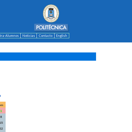
ntra-Alumnos
Noticias
Contacto
English
om
1
8
15
22