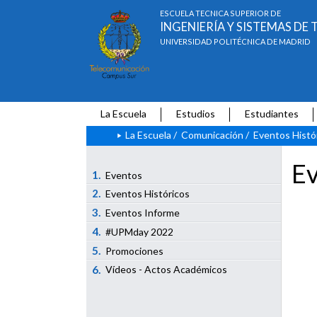
ESCUELA TÉCNICA SUPERIOR DE
INGENIERÍA Y SISTEMAS D
UNIVERSIDAD POLITÉCNICA DE MADRID
La Escuela
Estudios
Estudiantes
La Escuela
/
Comunicación
/
Eventos Histó
Ev
1.
Eventos
2.
Eventos Históricos
3.
Eventos Informe
4.
#UPMday 2022
5.
Promociones
6.
Vídeos - Actos Académicos