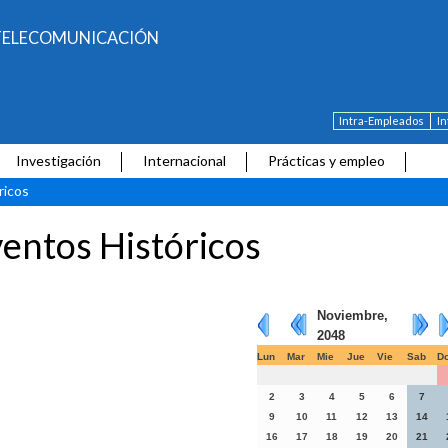
E TELECOMUNICACIÓN
Intra-Empleados
I
Investigación
Internacional
Prácticas y empleo
ricos
entos Históricos
Noviembre,
2048
Lun
Mar
Mie
Jue
Vie
Sab
D
2
3
4
5
6
7
9
10
11
12
13
14
16
17
18
19
20
21