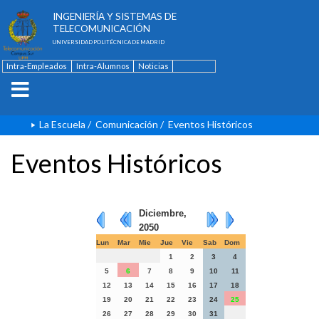
ESCUELA TÉCNICA SUPERIOR DE
INGENIERÍA Y SISTEMAS DE
TELECOMUNICACIÓN
UNIVERSIDAD POLITÉCNICA DE MADRID
Intra-Empleados
Intra-Alumnos
Noticias
Contacto
English
La Escuela
/
Comunicación
/
Eventos Históricos
Eventos Históricos
Diciembre,
2050
Lun
Mar
Mie
Jue
Vie
Sab
Dom
1
2
3
4
5
6
7
8
9
10
11
12
13
14
15
16
17
18
19
20
21
22
23
24
25
26
27
28
29
30
31