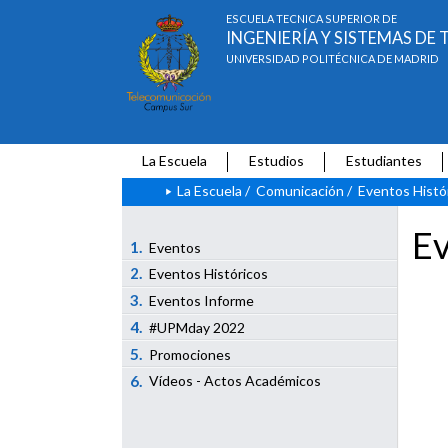
ESCUELA TÉCNICA SUPERIOR DE
INGENIERÍA Y SISTEMAS D
UNIVERSIDAD POLITÉCNICA DE MADRID
La Escuela
Estudios
Estudiantes
La Escuela
/
Comunicación
/
Eventos Histó
Ev
1.
Eventos
2.
Eventos Históricos
3.
Eventos Informe
4.
#UPMday 2022
5.
Promociones
6.
Vídeos - Actos Académicos