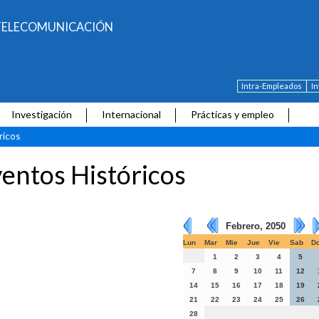
E TELECOMUNICACIÓN
Intra-Empleados
I
Investigación
Internacional
Prácticas y empleo
ricos
entos Históricos
Febrero, 2050
Lun
Mar
Mie
Jue
Vie
Sab
D
1
2
3
4
5
7
8
9
10
11
12
14
15
16
17
18
19
21
22
23
24
25
26
28