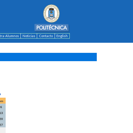
ntra-Alumnos
Noticias
Contacto
English
om
6
13
20
27