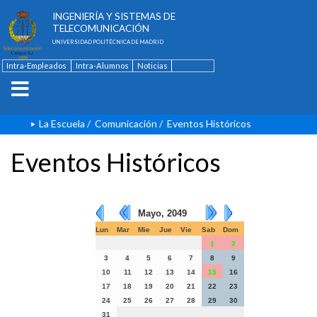
ESCUELA TÉCNICA SUPERIOR DE
INGENIERÍA Y SISTEMAS DE
TELECOMUNICACIÓN
UNIVERSIDAD POLITÉCNICA DE MADRID
Intra-Empleados
Intra-Alumnos
Noticias
Contacto
English
La Escuela
/
Comunicación
/
Eventos Históricos
Eventos Históricos
Mayo, 2049
Lun
Mar
Mie
Jue
Vie
Sab
Dom
1
2
3
4
5
6
7
8
9
10
11
12
13
14
15
16
17
18
19
20
21
22
23
24
25
26
27
28
29
30
31