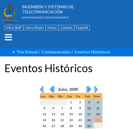
ESCUELA TÉCNICA SUPERIOR DE
INGENIERÍA Y SISTEMAS DE
TELECOMUNICACIÓN
UNIVERSIDAD POLITÉCNICA DE MADRID
Intra-Staff
Intra-Alums
News
Contact
Español
The School
/
Communication
/
Eventos Históricos
Eventos Históricos
Julio, 2049
Lun
Mar
Mie
Jue
Vie
Sab
Dom
1
2
3
4
5
6
7
8
9
10
11
12
13
14
15
16
17
18
19
20
21
22
23
24
25
26
27
28
29
30
31