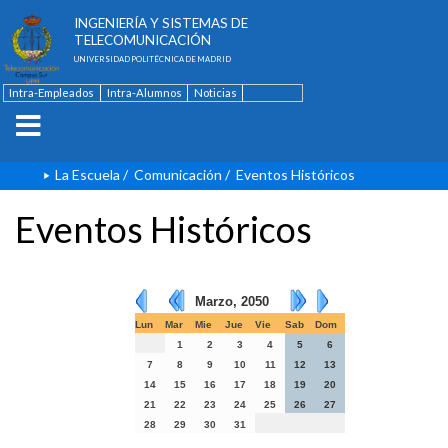
ESCUELA TÉCNICA SUPERIOR DE
INGENIERÍA Y SISTEMAS DE
TELECOMUNICACIÓN
UNIVERSIDAD POLITÉCNICA DE MADRID
Intra-Empleados
Intra-Alumnos
Noticias
Contacto
English
La Escuela
/
Comunicación
/
Eventos Históricos
Eventos Históricos
Marzo, 2050
Lun
Mar
Mie
Jue
Vie
Sab
Dom
1
2
3
4
5
6
7
8
9
10
11
12
13
14
15
16
17
18
19
20
21
22
23
24
25
26
27
28
29
30
31