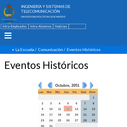
ESCUELA TÉCNICA SUPERIOR DE
INGENIERÍA Y SISTEMAS DE
TELECOMUNICACIÓN
UNIVERSIDAD POLITÉCNICA DE MADRID
Intra-Empleados
Intra-Alumnos
Noticias
Contacto
English
La Escuela
/
Comunicación
/
Eventos Históricos
Eventos Históricos
Octubre, 2051
Lun
Mar
Mie
Jue
Vie
Sab
Dom
1
2
3
4
5
6
7
8
9
10
11
12
13
14
15
16
17
18
19
20
21
22
23
24
25
26
27
28
29
30
31