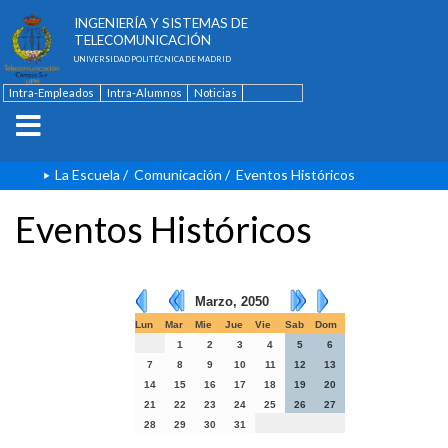
ESCUELA TÉCNICA SUPERIOR DE
INGENIERÍA Y SISTEMAS DE
TELECOMUNICACIÓN
UNIVERSIDAD POLITÉCNICA DE MADRID
Intra-Empleados
Intra-Alumnos
Noticias
Contacto
English
La Escuela
/
Comunicación
/
Eventos Históricos
Eventos Históricos
Marzo, 2050
Lun
Mar
Mie
Jue
Vie
Sab
Dom
1
2
3
4
5
6
7
8
9
10
11
12
13
14
15
16
17
18
19
20
21
22
23
24
25
26
27
28
29
30
31