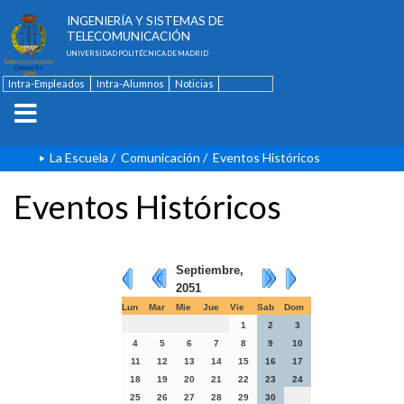
ESCUELA TÉCNICA SUPERIOR DE
INGENIERÍA Y SISTEMAS DE
TELECOMUNICACIÓN
UNIVERSIDAD POLITÉCNICA DE MADRID
Intra-Empleados
Intra-Alumnos
Noticias
Contacto
English
La Escuela
/
Comunicación
/
Eventos Históricos
Eventos Históricos
Septiembre,
2051
Lun
Mar
Mie
Jue
Vie
Sab
Dom
1
2
3
4
5
6
7
8
9
10
11
12
13
14
15
16
17
18
19
20
21
22
23
24
25
26
27
28
29
30