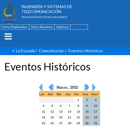
ESCUELA TÉCNICA SUPERIOR DE
INGENIERÍA Y SISTEMAS DE
TELECOMUNICACIÓN
UNIVERSIDAD POLITÉCNICA DE MADRID
Intra-Empleados
Intra-Alumnos
Noticias
Contacto
English
La Escuela
/
Comunicación
/
Eventos Históricos
Eventos Históricos
Marzo, 2052
Lun
Mar
Mie
Jue
Vie
Sab
Dom
1
2
3
4
5
6
7
8
9
10
11
12
13
14
15
16
17
18
19
20
21
22
23
24
25
26
27
28
29
30
31