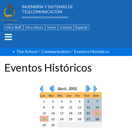
ESCUELA TÉCNICA SUPERIOR DE
INGENIERÍA Y SISTEMAS DE
TELECOMUNICACIÓN
UNIVERSIDAD POLITÉCNICA DE MADRID
Intra-Staff
Intra-Alums
News
Contact
Español
The School
/
Communication
/
Eventos Históricos
Eventos Históricos
Abril, 2052
Lun
Mar
Mie
Jue
Vie
Sab
Dom
1
2
3
4
5
6
7
8
9
10
11
12
13
14
15
16
17
18
19
20
21
22
23
24
25
26
27
28
29
30