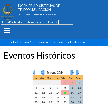
ESCUELA TÉCNICA SUPERIOR DE
INGENIERÍA Y SISTEMAS DE
TELECOMUNICACIÓN
UNIVERSIDAD POLITÉCNICA DE MADRID
Intra-Empleados
Intra-Alumnos
Noticias
Contacto
English
La Escuela
/
Comunicación
/
Eventos Históricos
Eventos Históricos
Mayo, 2054
Lun
Mar
Mie
Jue
Vie
Sab
Dom
1
2
3
4
5
6
7
8
9
10
11
12
13
14
15
16
17
18
19
20
21
22
23
24
25
26
27
28
29
30
31