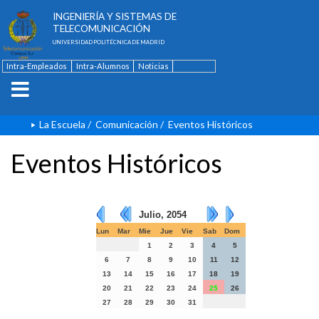
ESCUELA TÉCNICA SUPERIOR DE
INGENIERÍA Y SISTEMAS DE
TELECOMUNICACIÓN
UNIVERSIDAD POLITÉCNICA DE MADRID
Intra-Empleados
Intra-Alumnos
Noticias
Contacto
English
La Escuela
/
Comunicación
/
Eventos Históricos
Eventos Históricos
Julio, 2054
Lun
Mar
Mie
Jue
Vie
Sab
Dom
1
2
3
4
5
6
7
8
9
10
11
12
13
14
15
16
17
18
19
20
21
22
23
24
25
26
27
28
29
30
31