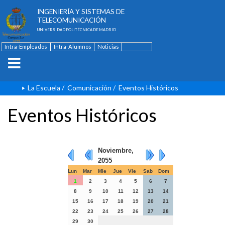
ESCUELA TÉCNICA SUPERIOR DE
INGENIERÍA Y SISTEMAS DE
TELECOMUNICACIÓN
UNIVERSIDAD POLITÉCNICA DE MADRID
Intra-Empleados
Intra-Alumnos
Noticias
Contacto
English
La Escuela
/
Comunicación
/
Eventos Históricos
Eventos Históricos
Noviembre,
2055
Lun
Mar
Mie
Jue
Vie
Sab
Dom
1
2
3
4
5
6
7
8
9
10
11
12
13
14
15
16
17
18
19
20
21
22
23
24
25
26
27
28
29
30