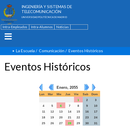
ESCUELA TÉCNICA SUPERIOR DE
INGENIERÍA Y SISTEMAS DE
TELECOMUNICACIÓN
UNIVERSIDAD POLITÉCNICA DE MADRID
Intra-Empleados
Intra-Alumnos
Noticias
Contacto
English
La Escuela
/
Comunicación
/
Eventos Históricos
Eventos Históricos
Enero, 2055
Lun
Mar
Mie
Jue
Vie
Sab
Dom
1
2
3
4
5
6
7
8
9
10
11
12
13
14
15
16
17
18
19
20
21
22
23
24
25
26
27
28
29
30
31