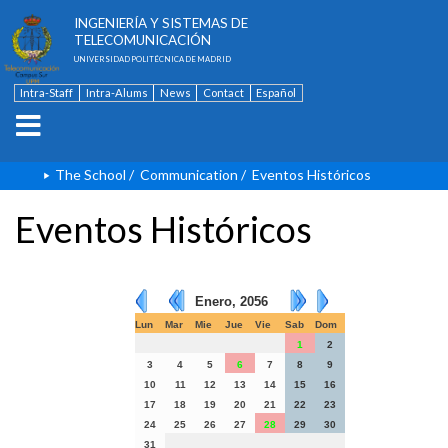
ESCUELA TÉCNICA SUPERIOR DE
INGENIERÍA Y SISTEMAS DE
TELECOMUNICACIÓN
UNIVERSIDAD POLITÉCNICA DE MADRID
Intra-Staff
Intra-Alums
News
Contact
Español
The School
/
Communication
/
Eventos Históricos
Eventos Históricos
Enero, 2056
Lun
Mar
Mie
Jue
Vie
Sab
Dom
1
2
3
4
5
6
7
8
9
10
11
12
13
14
15
16
17
18
19
20
21
22
23
24
25
26
27
28
29
30
31