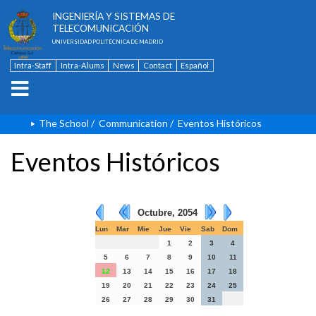
ESCUELA TÉCNICA SUPERIOR DE
INGENIERÍA Y SISTEMAS DE
TELECOMUNICACIÓN
UNIVERSIDAD POLITÉCNICA DE MADRID
Intra-Staff
Intra-Alums
News
Contact
Español
The School
/
Communication
/
Eventos Históricos
Eventos Históricos
Octubre, 2054
Lun
Mar
Mie
Jue
Vie
Sab
Dom
1
2
3
4
5
6
7
8
9
10
11
12
13
14
15
16
17
18
19
20
21
22
23
24
25
26
27
28
29
30
31