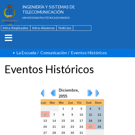
ESCUELA TÉCNICA SUPERIOR DE
INGENIERÍA Y SISTEMAS DE
TELECOMUNICACIÓN
UNIVERSIDAD POLITÉCNICA DE MADRID
Intra-Empleados
Intra-Alumnos
Noticias
Contacto
English
La Escuela
/
Comunicación
/
Eventos Históricos
Eventos Históricos
Diciembre,
2055
Lun
Mar
Mie
Jue
Vie
Sab
Dom
1
2
3
4
5
6
7
8
9
10
11
12
13
14
15
16
17
18
19
20
21
22
23
24
25
26
27
28
29
30
31