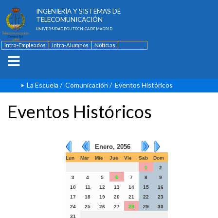
ESCUELA TÉCNICA SUPERIOR DE
INGENIERÍA Y SISTEMAS DE
TELECOMUNICACIÓN
UNIVERSIDAD POLITÉCNICA DE MADRID
Intra-Empleados
Intra-Alumnos
Noticias
Contacto
English
La Escuela
/
Comunicación
/
Eventos Históricos
Eventos Históricos
Enero, 2056
Lun
Mar
Mie
Jue
Vie
Sab
Dom
1
2
3
4
5
6
7
8
9
10
11
12
13
14
15
16
17
18
19
20
21
22
23
24
25
26
27
28
29
30
31