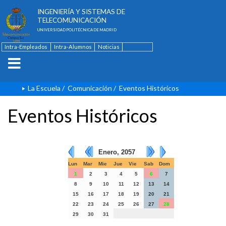
ESCUELA TÉCNICA SUPERIOR DE
INGENIERÍA Y SISTEMAS DE
TELECOMUNICACIÓN
UNIVERSIDAD POLITÉCNICA DE MADRID
Intra-Empleados
Intra-Alumnos
Noticias
Contacto
English
La Escuela
/
Comunicación
/
Eventos Históricos
Eventos Históricos
Enero, 2057
Lun
Mar
Mie
Jue
Vie
Sab
Dom
1
2
3
4
5
6
7
8
9
10
11
12
13
14
15
16
17
18
19
20
21
22
23
24
25
26
27
28
29
30
31