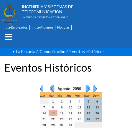
ESCUELA TÉCNICA SUPERIOR DE
INGENIERÍA Y SISTEMAS DE
TELECOMUNICACIÓN
UNIVERSIDAD POLITÉCNICA DE MADRID
Intra-Empleados
Intra-Alumnos
Noticias
Contacto
English
La Escuela
/
Comunicación
/
Eventos Históricos
Eventos Históricos
Agosto, 2056
Lun
Mar
Mie
Jue
Vie
Sab
Dom
1
2
3
4
5
6
7
8
9
10
11
12
13
14
15
16
17
18
19
20
21
22
23
24
25
26
27
28
29
30
31