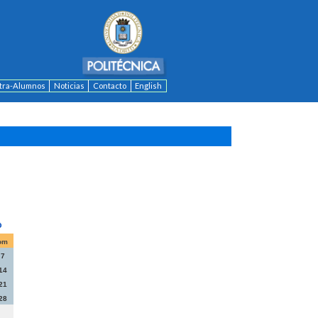
ntra-Alumnos
Noticias
Contacto
English
om
7
14
21
28