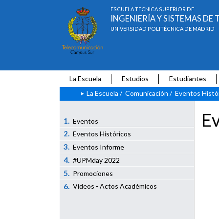
ESCUELA TÉCNICA SUPERIOR DE
INGENIERÍA Y SISTEMAS D
UNIVERSIDAD POLITÉCNICA DE MADRID
La Escuela
Estudios
Estudiantes
La Escuela
/
Comunicación
/
Eventos Histó
Ev
1.
Eventos
2.
Eventos Históricos
3.
Eventos Informe
4.
#UPMday 2022
5.
Promociones
6.
Vídeos - Actos Académicos