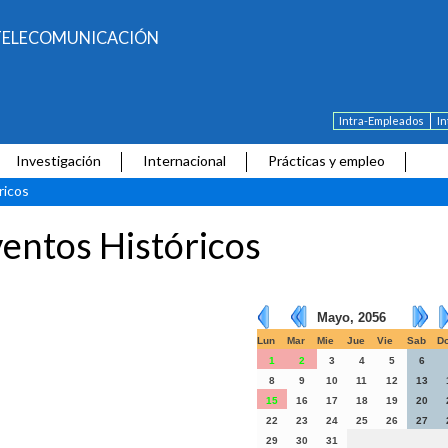
E TELECOMUNICACIÓN
Intra-Empleados
I
Investigación
Internacional
Prácticas y empleo
ricos
entos Históricos
Mayo, 2056
Lun
Mar
Mie
Jue
Vie
Sab
D
1
2
3
4
5
6
8
9
10
11
12
13
15
16
17
18
19
20
22
23
24
25
26
27
29
30
31