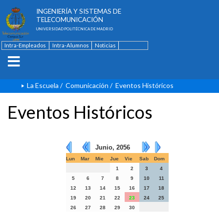
ESCUELA TÉCNICA SUPERIOR DE
INGENIERÍA Y SISTEMAS DE
TELECOMUNICACIÓN
UNIVERSIDAD POLITÉCNICA DE MADRID
Intra-Empleados
Intra-Alumnos
Noticias
Contacto
English
La Escuela
/
Comunicación
/
Eventos Históricos
Eventos Históricos
Junio, 2056
Lun
Mar
Mie
Jue
Vie
Sab
Dom
1
2
3
4
5
6
7
8
9
10
11
12
13
14
15
16
17
18
19
20
21
22
23
24
25
26
27
28
29
30