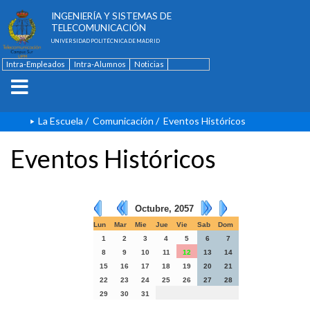
ESCUELA TÉCNICA SUPERIOR DE
INGENIERÍA Y SISTEMAS DE
TELECOMUNICACIÓN
UNIVERSIDAD POLITÉCNICA DE MADRID
Intra-Empleados
Intra-Alumnos
Noticias
Contacto
English
La Escuela
/
Comunicación
/
Eventos Históricos
Eventos Históricos
Octubre, 2057
Lun
Mar
Mie
Jue
Vie
Sab
Dom
1
2
3
4
5
6
7
8
9
10
11
12
13
14
15
16
17
18
19
20
21
22
23
24
25
26
27
28
29
30
31