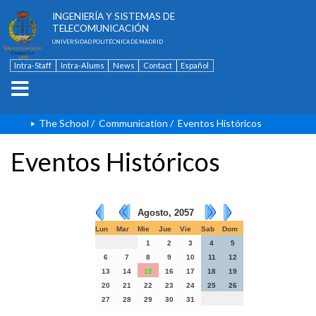
ESCUELA TÉCNICA SUPERIOR DE
INGENIERÍA Y SISTEMAS DE
TELECOMUNICACIÓN
UNIVERSIDAD POLITÉCNICA DE MADRID
Intra-Staff
Intra-Alums
News
Contact
Español
The School
/
Communication
/
Eventos Históricos
Eventos Históricos
Agosto, 2057
Lun
Mar
Mie
Jue
Vie
Sab
Dom
1
2
3
4
5
6
7
8
9
10
11
12
13
14
15
16
17
18
19
20
21
22
23
24
25
26
27
28
29
30
31