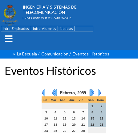
ESCUELA TÉCNICA SUPERIOR DE
INGENIERÍA Y SISTEMAS DE
TELECOMUNICACIÓN
UNIVERSIDAD POLITÉCNICA DE MADRID
Intra-Empleados
Intra-Alumnos
Noticias
Contacto
English
La Escuela
/
Comunicación
/
Eventos Históricos
Eventos Históricos
Febrero, 2059
Lun
Mar
Mie
Jue
Vie
Sab
Dom
1
2
3
4
5
6
7
8
9
10
11
12
13
14
15
16
17
18
19
20
21
22
23
24
25
26
27
28