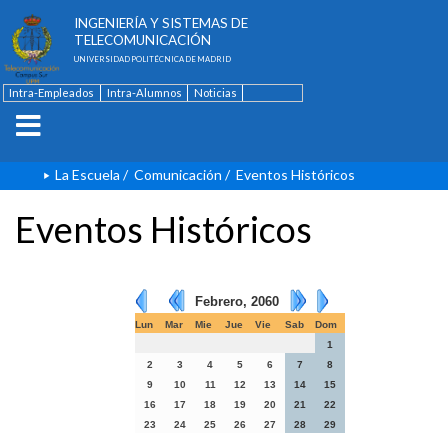
ESCUELA TÉCNICA SUPERIOR DE
INGENIERÍA Y SISTEMAS DE
TELECOMUNICACIÓN
UNIVERSIDAD POLITÉCNICA DE MADRID
Intra-Empleados
Intra-Alumnos
Noticias
Contacto
English
La Escuela
/
Comunicación
/
Eventos Históricos
Eventos Históricos
Febrero, 2060
Lun
Mar
Mie
Jue
Vie
Sab
Dom
1
2
3
4
5
6
7
8
9
10
11
12
13
14
15
16
17
18
19
20
21
22
23
24
25
26
27
28
29