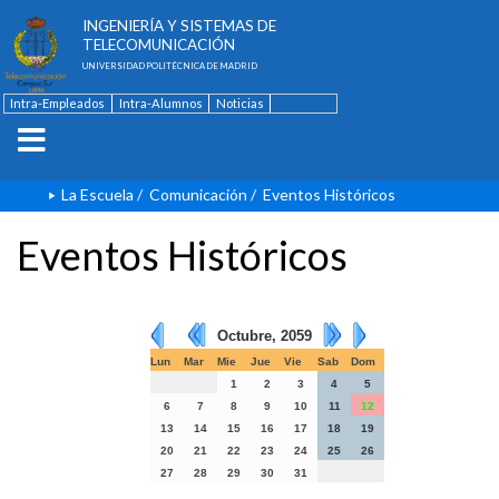
ESCUELA TÉCNICA SUPERIOR DE
INGENIERÍA Y SISTEMAS DE
TELECOMUNICACIÓN
UNIVERSIDAD POLITÉCNICA DE MADRID
Intra-Empleados
Intra-Alumnos
Noticias
Contacto
English
La Escuela
/
Comunicación
/
Eventos Históricos
Eventos Históricos
Octubre, 2059
Lun
Mar
Mie
Jue
Vie
Sab
Dom
1
2
3
4
5
6
7
8
9
10
11
12
13
14
15
16
17
18
19
20
21
22
23
24
25
26
27
28
29
30
31