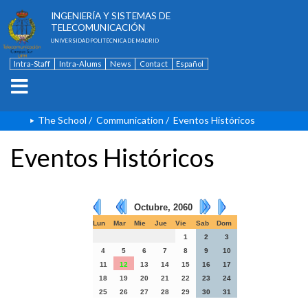
ESCUELA TÉCNICA SUPERIOR DE
INGENIERÍA Y SISTEMAS DE
TELECOMUNICACIÓN
UNIVERSIDAD POLITÉCNICA DE MADRID
Intra-Staff
Intra-Alums
News
Contact
Español
The School
/
Communication
/
Eventos Históricos
Eventos Históricos
Octubre, 2060
Lun
Mar
Mie
Jue
Vie
Sab
Dom
1
2
3
4
5
6
7
8
9
10
11
12
13
14
15
16
17
18
19
20
21
22
23
24
25
26
27
28
29
30
31