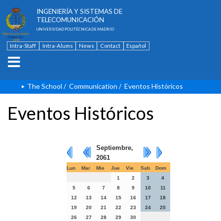
ESCUELA TÉCNICA SUPERIOR DE
INGENIERÍA Y SISTEMAS DE
TELECOMUNICACIÓN
UNIVERSIDAD POLITÉCNICA DE MADRID
Intra-Staff
Intra-Alums
News
Contact
Español
The School
/
Communication
/
Eventos Históricos
Eventos Históricos
Septiembre,
2061
Lun
Mar
Mie
Jue
Vie
Sab
Dom
1
2
3
4
5
6
7
8
9
10
11
12
13
14
15
16
17
18
19
20
21
22
23
24
25
26
27
28
29
30