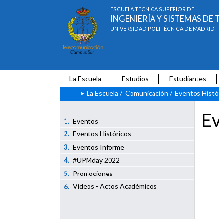
ESCUELA TÉCNICA SUPERIOR DE
INGENIERÍA Y SISTEMAS D
UNIVERSIDAD POLITÉCNICA DE MADRID
La Escuela
Estudios
Estudiantes
La Escuela
/
Comunicación
/
Eventos Histó
Ev
1.
Eventos
2.
Eventos Históricos
3.
Eventos Informe
4.
#UPMday 2022
5.
Promociones
6.
Vídeos - Actos Académicos