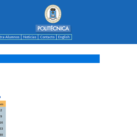
ntra-Alumnos
Noticias
Contacto
English
om
2
9
16
23
30