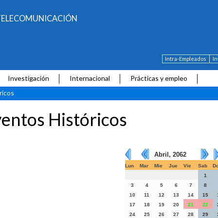
E TELECOMUNICACIÓN
Intra-Empleados
I
Investigación
Internacional
Prácticas y empleo
ricos
entos Históricos
Abril, 2062
Lun
Mar
Mie
Jue
Vie
Sab
D
1
3
4
5
6
7
8
10
11
12
13
14
15
17
18
19
20
21
22
24
25
26
27
28
29