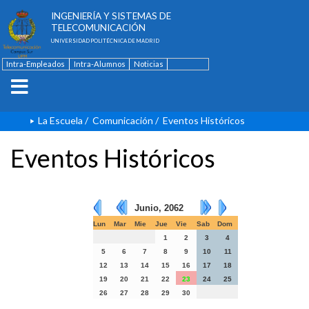
ESCUELA TÉCNICA SUPERIOR DE
INGENIERÍA Y SISTEMAS DE
TELECOMUNICACIÓN
UNIVERSIDAD POLITÉCNICA DE MADRID
Intra-Empleados
Intra-Alumnos
Noticias
Contacto
English
La Escuela
/
Comunicación
/
Eventos Históricos
Eventos Históricos
Junio, 2062
Lun
Mar
Mie
Jue
Vie
Sab
Dom
1
2
3
4
5
6
7
8
9
10
11
12
13
14
15
16
17
18
19
20
21
22
23
24
25
26
27
28
29
30