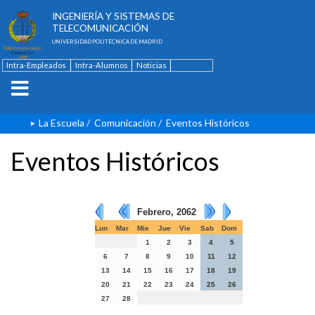
ESCUELA TÉCNICA SUPERIOR DE
INGENIERÍA Y SISTEMAS DE
TELECOMUNICACIÓN
UNIVERSIDAD POLITÉCNICA DE MADRID
Intra-Empleados
Intra-Alumnos
Noticias
Contacto
English
La Escuela
/
Comunicación
/
Eventos Históricos
Eventos Históricos
Febrero, 2062
Lun
Mar
Mie
Jue
Vie
Sab
Dom
1
2
3
4
5
6
7
8
9
10
11
12
13
14
15
16
17
18
19
20
21
22
23
24
25
26
27
28