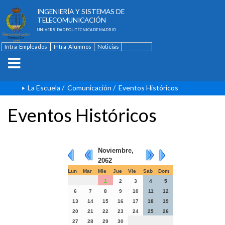
ESCUELA TÉCNICA SUPERIOR DE
INGENIERÍA Y SISTEMAS DE
TELECOMUNICACIÓN
UNIVERSIDAD POLITÉCNICA DE MADRID
Intra-Empleados
Intra-Alumnos
Noticias
Contacto
English
La Escuela
/
Comunicación
/
Eventos Históricos
Eventos Históricos
Noviembre,
2062
Lun
Mar
Mie
Jue
Vie
Sab
Dom
1
2
3
4
5
6
7
8
9
10
11
12
13
14
15
16
17
18
19
20
21
22
23
24
25
26
27
28
29
30