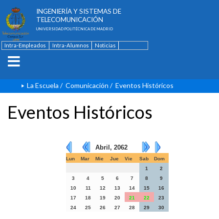
ESCUELA TÉCNICA SUPERIOR DE
INGENIERÍA Y SISTEMAS DE
TELECOMUNICACIÓN
UNIVERSIDAD POLITÉCNICA DE MADRID
Intra-Empleados
Intra-Alumnos
Noticias
Contacto
English
La Escuela
/
Comunicación
/
Eventos Históricos
Eventos Históricos
Abril, 2062
Lun
Mar
Mie
Jue
Vie
Sab
Dom
1
2
3
4
5
6
7
8
9
10
11
12
13
14
15
16
17
18
19
20
21
22
23
24
25
26
27
28
29
30