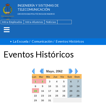
ESCUELA TÉCNICA SUPERIOR DE
INGENIERÍA Y SISTEMAS DE
TELECOMUNICACIÓN
UNIVERSIDAD POLITÉCNICA DE MADRID
Intra-Empleados
Intra-Alumnos
Noticias
Contacto
English
La Escuela
/
Comunicación
/
Eventos Históricos
Eventos Históricos
Mayo, 2062
Lun
Mar
Mie
Jue
Vie
Sab
Dom
1
2
3
4
5
6
7
8
9
10
11
12
13
14
15
16
17
18
19
20
21
22
23
24
25
26
27
28
29
30
31