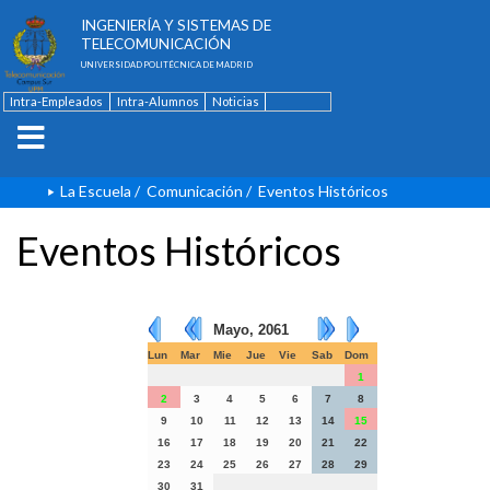
ESCUELA TÉCNICA SUPERIOR DE
INGENIERÍA Y SISTEMAS DE
TELECOMUNICACIÓN
UNIVERSIDAD POLITÉCNICA DE MADRID
Intra-Empleados
Intra-Alumnos
Noticias
Contacto
English
La Escuela
/
Comunicación
/
Eventos Históricos
Eventos Históricos
Mayo, 2061
Lun
Mar
Mie
Jue
Vie
Sab
Dom
1
2
3
4
5
6
7
8
9
10
11
12
13
14
15
16
17
18
19
20
21
22
23
24
25
26
27
28
29
30
31