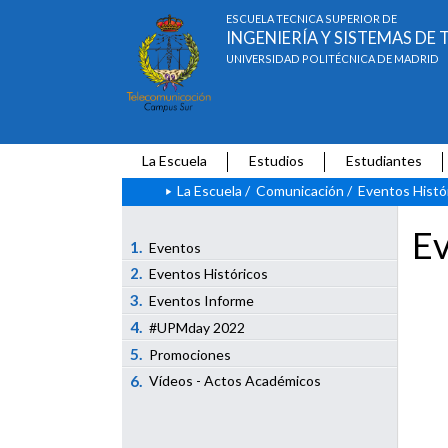
ESCUELA TÉCNICA SUPERIOR DE
INGENIERÍA Y SISTEMAS D
UNIVERSIDAD POLITÉCNICA DE MADRID
La Escuela
Estudios
Estudiantes
La Escuela
/
Comunicación
/
Eventos Histó
Ev
1.
Eventos
2.
Eventos Históricos
3.
Eventos Informe
4.
#UPMday 2022
5.
Promociones
6.
Vídeos - Actos Académicos