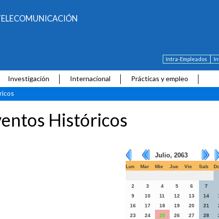
E TELECOMUNICACIÓN
Intra-Empleados
I
Investigación
Internacional
Prácticas y empleo
ricos
entos Históricos
Julio, 2063
Lun
Mar
Mie
Jue
Vie
Sab
D
2
3
4
5
6
7
9
10
11
12
13
14
16
17
18
19
20
21
23
24
25
26
27
28