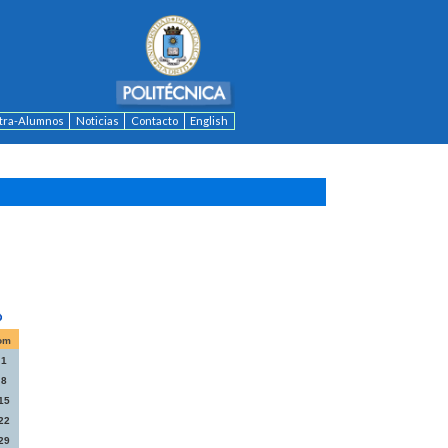
ntra-Alumnos
Noticias
Contacto
English
om
1
8
15
22
29