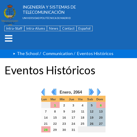
ESCUELA TÉCNICA SUPERIOR DE
INGENIERÍA Y SISTEMAS DE
TELECOMUNICACIÓN
UNIVERSIDAD POLITÉCNICA DE MADRID
Intra-Staff
Intra-Alums
News
Contact
Español
The School
/
Communication
/
Eventos Históricos
Eventos Históricos
Enero, 2064
Lun
Mar
Mie
Jue
Vie
Sab
Dom
1
2
3
4
5
6
7
8
9
10
11
12
13
14
15
16
17
18
19
20
21
22
23
24
25
26
27
28
29
30
31