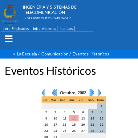
ESCUELA TÉCNICA SUPERIOR DE
INGENIERÍA Y SISTEMAS DE
TELECOMUNICACIÓN
UNIVERSIDAD POLITÉCNICA DE MADRID
Intra-Empleados
Intra-Alumnos
Noticias
Contacto
English
La Escuela
/
Comunicación
/
Eventos Históricos
Eventos Históricos
Octubre, 2062
Lun
Mar
Mie
Jue
Vie
Sab
Dom
1
2
3
4
5
6
7
8
9
10
11
12
13
14
15
16
17
18
19
20
21
22
23
24
25
26
27
28
29
30
31