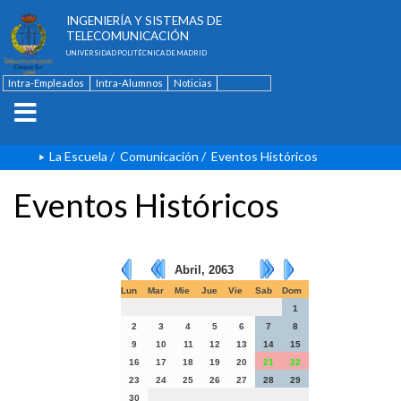
ESCUELA TÉCNICA SUPERIOR DE
INGENIERÍA Y SISTEMAS DE
TELECOMUNICACIÓN
UNIVERSIDAD POLITÉCNICA DE MADRID
Intra-Empleados
Intra-Alumnos
Noticias
Contacto
English
La Escuela
/
Comunicación
/
Eventos Históricos
Eventos Históricos
Abril, 2063
Lun
Mar
Mie
Jue
Vie
Sab
Dom
1
2
3
4
5
6
7
8
9
10
11
12
13
14
15
16
17
18
19
20
21
22
23
24
25
26
27
28
29
30