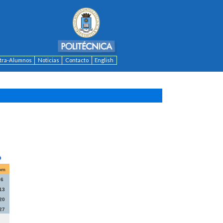
ntra-Alumnos
Noticias
Contacto
English
om
6
13
20
27