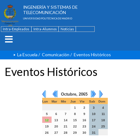
ESCUELA TÉCNICA SUPERIOR DE
INGENIERÍA Y SISTEMAS DE
TELECOMUNICACIÓN
UNIVERSIDAD POLITÉCNICA DE MADRID
Intra-Empleados
Intra-Alumnos
Noticias
Contacto
English
La Escuela
/
Comunicación
/
Eventos Históricos
Eventos Históricos
Octubre, 2065
Lun
Mar
Mie
Jue
Vie
Sab
Dom
1
2
3
4
5
6
7
8
9
10
11
12
13
14
15
16
17
18
19
20
21
22
23
24
25
26
27
28
29
30
31