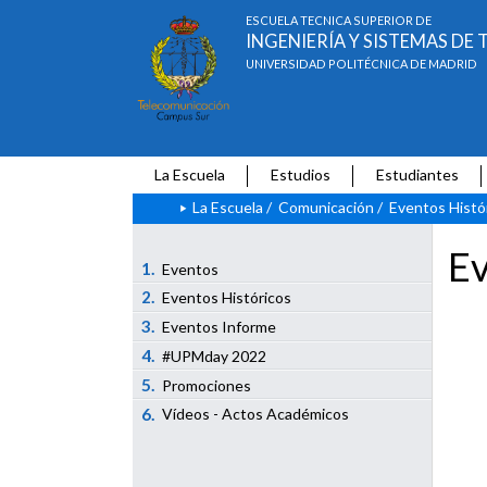
ESCUELA TÉCNICA SUPERIOR DE
INGENIERÍA Y SISTEMAS D
UNIVERSIDAD POLITÉCNICA DE MADRID
La Escuela
Estudios
Estudiantes
La Escuela
/
Comunicación
/
Eventos Histó
Ev
1.
Eventos
2.
Eventos Históricos
3.
Eventos Informe
4.
#UPMday 2022
5.
Promociones
6.
Vídeos - Actos Académicos