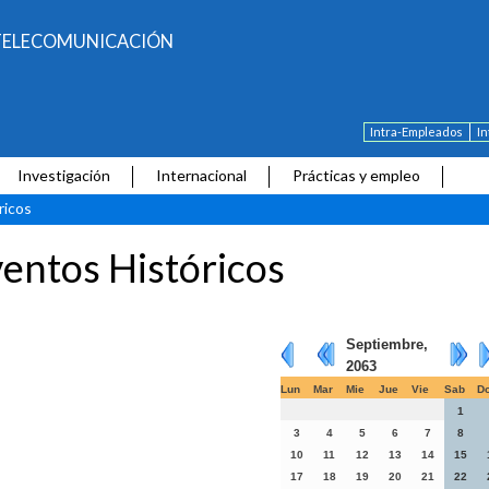
E TELECOMUNICACIÓN
Intra-Empleados
I
Investigación
Internacional
Prácticas y empleo
ricos
entos Históricos
Septiembre,
2063
Lun
Mar
Mie
Jue
Vie
Sab
D
1
3
4
5
6
7
8
10
11
12
13
14
15
17
18
19
20
21
22