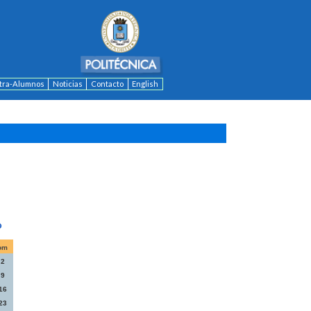
ntra-Alumnos
Noticias
Contacto
English
om
2
9
16
23