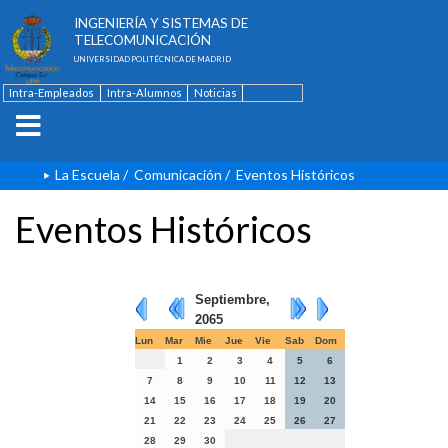
ESCUELA TÉCNICA SUPERIOR DE
INGENIERÍA Y SISTEMAS DE
TELECOMUNICACIÓN
UNIVERSIDAD POLITÉCNICA DE MADRID
Intra-Empleados
Intra-Alumnos
Noticias
Contacto
English
La Escuela
/
Comunicación
/
Eventos Históricos
Eventos Históricos
Septiembre,
2065
Lun
Mar
Mie
Jue
Vie
Sab
Dom
1
2
3
4
5
6
7
8
9
10
11
12
13
14
15
16
17
18
19
20
21
22
23
24
25
26
27
28
29
30