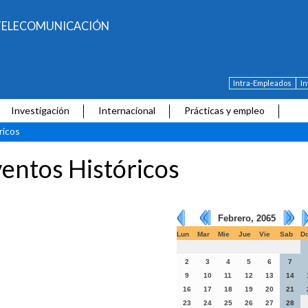
E TELECOMUNICACIÓN
Intra-Empleados
I
Investigación
Internacional
Prácticas y empleo
ricos
entos Históricos
Febrero, 2065
Lun
Mar
Mie
Jue
Vie
Sab
D
2
3
4
5
6
7
9
10
11
12
13
14
16
17
18
19
20
21
23
24
25
26
27
28