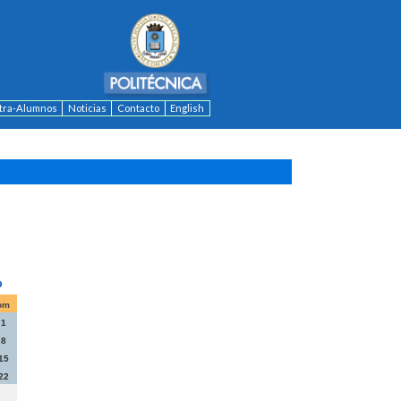
ntra-Alumnos
Noticias
Contacto
English
om
1
8
15
22