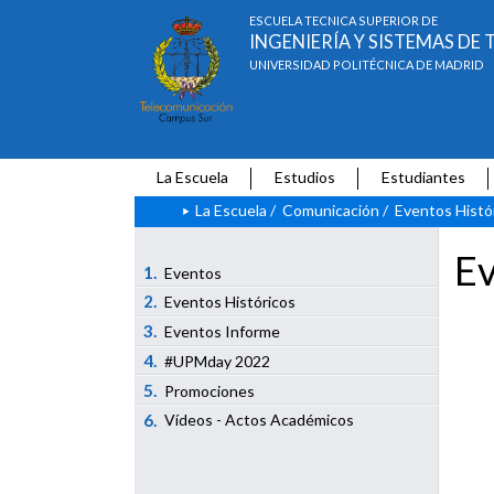
ESCUELA TÉCNICA SUPERIOR DE
INGENIERÍA Y SISTEMAS D
UNIVERSIDAD POLITÉCNICA DE MADRID
La Escuela
Estudios
Estudiantes
La Escuela
/
Comunicación
/
Eventos Histó
Ev
1.
Eventos
2.
Eventos Históricos
3.
Eventos Informe
4.
#UPMday 2022
5.
Promociones
6.
Vídeos - Actos Académicos