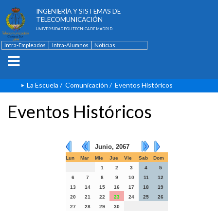
ESCUELA TÉCNICA SUPERIOR DE
INGENIERÍA Y SISTEMAS DE
TELECOMUNICACIÓN
UNIVERSIDAD POLITÉCNICA DE MADRID
Intra-Empleados
Intra-Alumnos
Noticias
Contacto
English
La Escuela
/
Comunicación
/
Eventos Históricos
Eventos Históricos
Junio, 2067
Lun
Mar
Mie
Jue
Vie
Sab
Dom
1
2
3
4
5
6
7
8
9
10
11
12
13
14
15
16
17
18
19
20
21
22
23
24
25
26
27
28
29
30