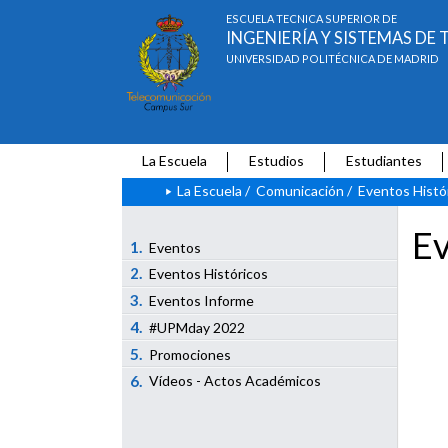
ESCUELA TÉCNICA SUPERIOR DE
INGENIERÍA Y SISTEMAS D
UNIVERSIDAD POLITÉCNICA DE MADRID
La Escuela
Estudios
Estudiantes
La Escuela
/
Comunicación
/
Eventos Histó
Ev
1.
Eventos
2.
Eventos Históricos
3.
Eventos Informe
4.
#UPMday 2022
5.
Promociones
6.
Vídeos - Actos Académicos