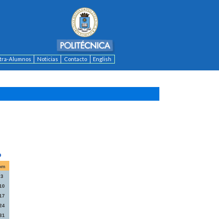
ntra-Alumnos
Noticias
Contacto
English
om
3
10
17
24
31