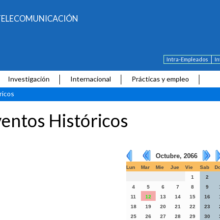
E TELECOMUNICACIÓN
Intra-Empleados
I
Investigación
Internacional
Prácticas y empleo
ricos
entos Históricos
Octubre, 2066
Lun
Mar
Mie
Jue
Vie
Sab
D
1
2
4
5
6
7
8
9
11
12
13
14
15
16
18
19
20
21
22
23
25
26
27
28
29
30